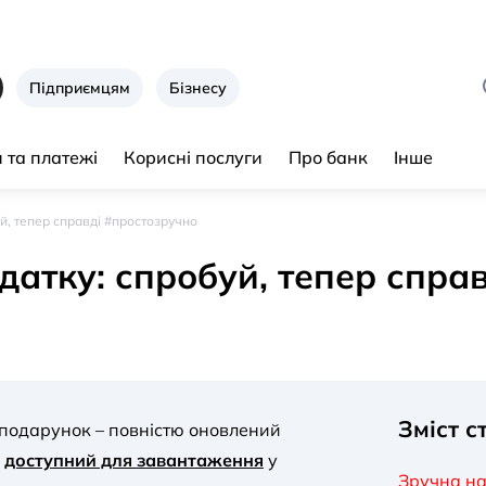
Підприємцям
Бізнесу
 та платежі
Корисні послуги
Про банк
Інше
й, тепер справді #простозручно
датку: спробуй, тепер спра
Зміст ст
 подарунок – повністю оновлений
е
доступний для завантаження
у
Зручна на