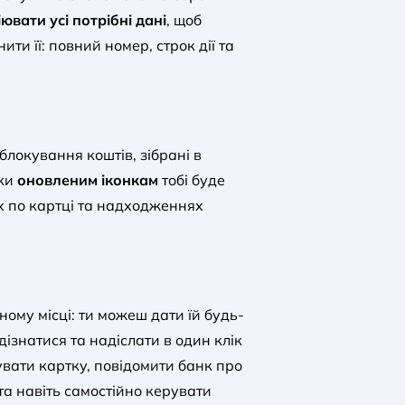
вати усі потрібні дані
, щоб
ти її: повний номер, строк дії та
блокування коштів, зібрані в
яки
оновленим іконкам
тобі буде
х по картці та надходженнях
ному місці: ти можеш дати їй будь-
 дізнатися та надіслати в один клік
увати картку, повідомити банк про
а навіть самостійно керувати