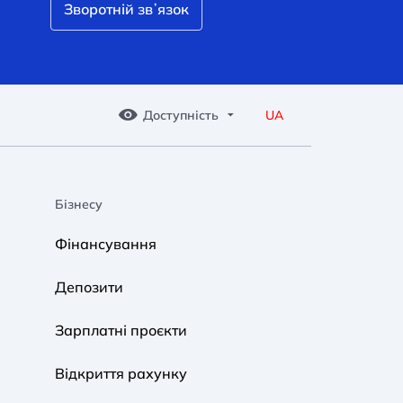
Зворотній звʼязок
Доступність
UA
Бізнесу
A A
A A
A A
Фінансування
Звичайний
Середній
Великий
Депозити
A A
A A
A A
Зарплатні проєкти
Звичайний
Середній
Великий
Відкриття рахунку