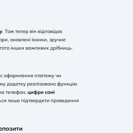
у
. Тож тепер він відповідає
ри, оновлені іконки, зручне
агато інших важливих дрібниць.
ас оформлення платежу чи
ому додатку реалізовано функцію
на телефон,
цифри самі
ться лише підтвердити проведення
депозити