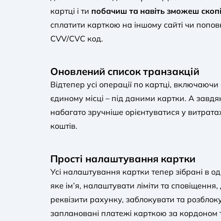
картці і ти
побачиш та навіть зможеш скопію
сплатити карткою на іншому сайті чи поповни
CVV/CVC код.
Оновлений список транзакцій
Відтепер усі операції по картці, включаючи 
єдиному місці – під даними картки. А завд
набагато зручніше орієнтуватися у витрата
коштів.
Прості налаштування картки
Усі налаштування картки тепер зібрані в од
яке ім’я, налаштувати ліміти та сповіщення,
реквізити рахунку, заблокувати та розблок
заплановані платежі карткою за кордоном т