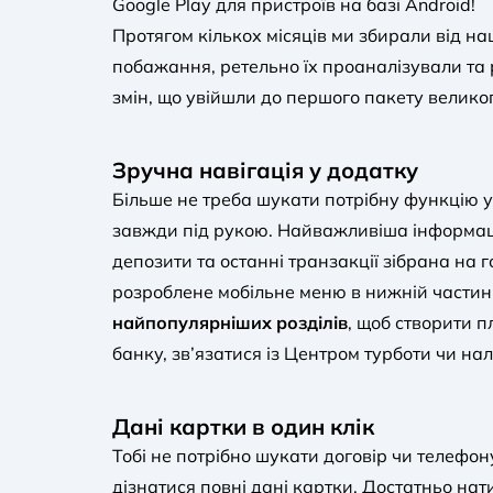
Google Play для пристроїв на базі Android!
Протягом кількох місяців ми збирали від наш
побажання, ретельно їх проаналізували та
змін, що увійшли до першого пакету велико
Зручна навігація у додатку
Більше не треба шукати потрібну функцію у
завжди під рукою. Найважливіша інформаці
депозити та останні транзакції зібрана на г
розроблене мобільне меню в нижній частин
найпопулярніших розділів
, щоб створити п
банку, зв’язатися із Центром турботи чи на
Дані картки в один клік
Тобі не потрібно шукати договір чи телефо
дізнатися повні дані картки. Достатньо нат