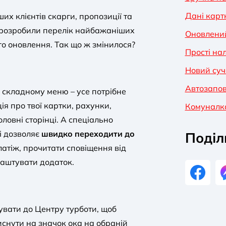
Дані картк
их клієнтів скарги, пропозиції та
 розробили перелік найбажаніших
Оновлений
го оновлення. Так що ж змінилося?
Прості на
Новий суч
Автозапо
 складному меню – усе потрібне
я про твої картки, рахунки,
Комуналка 
оловні сторінці. А спеціально
і дозволяє
швидко переходити до
Поділ
латіж, прочитати сповіщення від
лаштувати додаток.
нувати до Центру турботи, щоб
иснути на значок ока на обраній