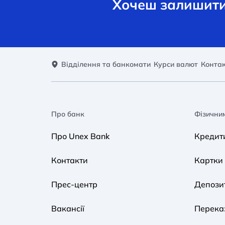
Хочеш залишити 
Відділення та банкомати
Курси валют
Конта
Про банк
Фізични
Про Unex Bank
Кредит
Контакти
Картки
Прес-центр
Депози
Вакансії
Переказ