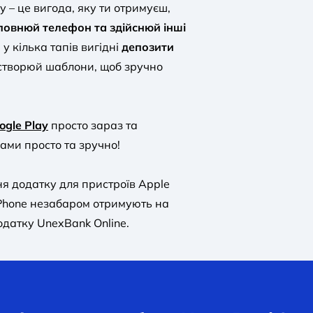
у – це вигода, яку ти отримуєш,
повнюй телефон та здійснюй інші
 у кілька тапів вигідні
депозити
, створюй шаблони, щоб зручно
ogle Play
просто зараз та
ами просто та зручно!
ня додатку для пристроїв Apple
iPhone незабаром отримують на
датку UnexBank Online.