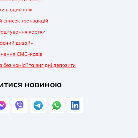
и в один клік
 список транзакцій
лаштування картки
асний дизайн
внення СМС-кодів
без комісії та вигідні депозити
итися новиною