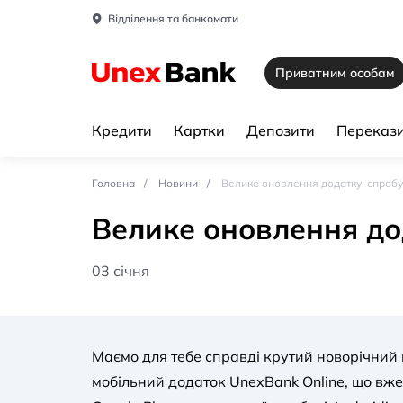
Відділення та банкомати
Приватним особам
Кредити
Картки
Депозити
Перекази
Головна
Новини
Велике оновлення додатку: спробу
Велике оновлення до
03 січня
Маємо для тебе справді крутий новорічний
мобільний додаток UnexBank Online, що вж