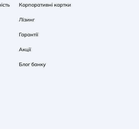
ість
Корпоративні картки
Звичайна
Чорно-Біла
Протанопія
Лізинг
Гарантії
Акції
Блог банку