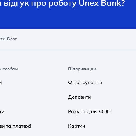
відгук про роботу Unex Bank?
кти
Блог
м особам
Підприємцям
и
Фінансування
Депозити
ти
Рахунок для ФОП
и та платежі
Картки