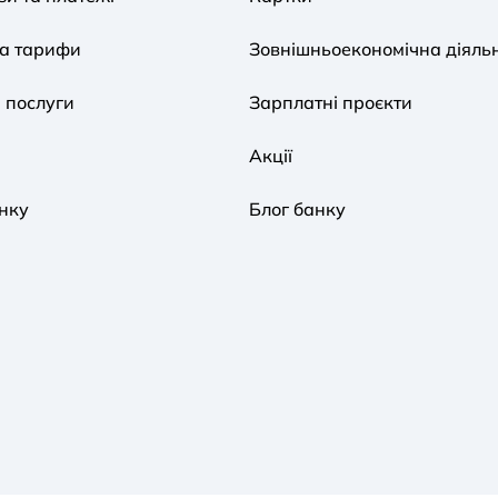
та тарифи
Зовнішньоекономічна діяльн
 послуги
Зарплатні проєкти
Акції
нку
Блог банку