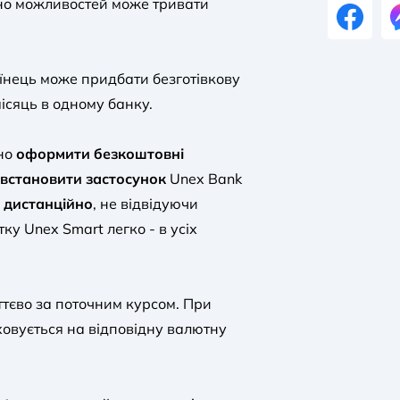
кно можливостей може тривати
їнець може придбати безготівкову
ісяць в одному банку.
бно
оформити безкоштовні
встановити застосунок
Unex Bank
и дистанційно
, не відвідуючи
тку Unex Smart легко - в усіх
ттєво за поточним курсом. При
овується на відповідну валютну