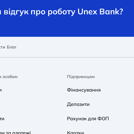
відгук про роботу Unex Bank?
кти
Блог
м особам
Підприємцям
и
Фінансування
Депозити
ти
Рахунок для ФОП
и та платежі
Картки