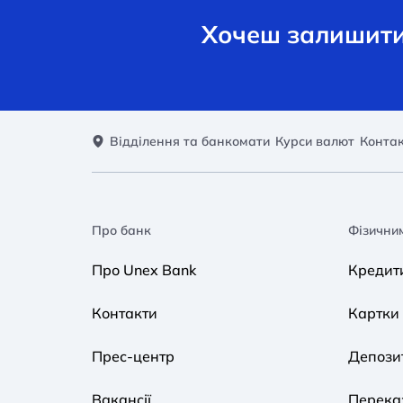
Хочеш залишити 
Відділення та банкомати
Курси валют
Конта
Про банк
Фізични
Про Unex Bank
Кредит
Контакти
Картки
Прес-центр
Депози
Вакансії
Переказ