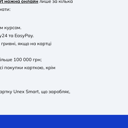
rt можна онлайн
лише за кілька
мати:
м курсом.
y24 та EasyPay.
гривні, якщо на картці
ільше 100 000 грн;
сі покупки карткою, крім
ртку Unex Smart, що заробляє,