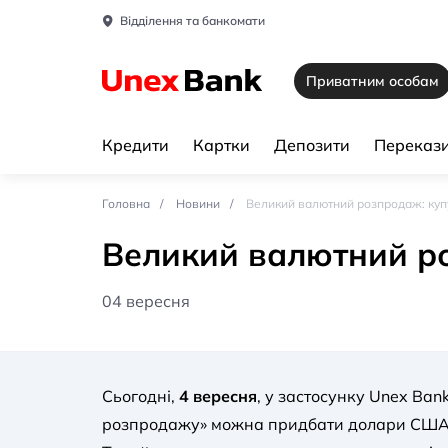
Відділення та банкомати
Приватним особам
Кредити
Картки
Депозити
Перекази
Головна
Новини
Великий валютний розпродаж: купу
Великий валютний ро
04 вересня
Сьогодні,
4 вересня
, у застосунку Unex Ban
розпродажу» можна придбати долари США