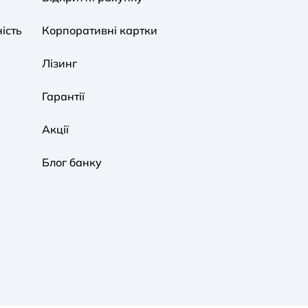
ість
Корпоративні картки
Звичайна
Чорно-Біла
Протанопія
Лізинг
Гарантії
Акції
Блог банку