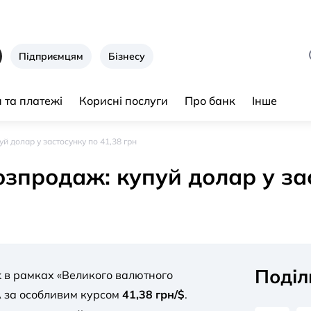
Підприємцям
Бізнесу
 та платежі
Корисні послуги
Про банк
Інше
й долар у застосунку по 41,38 грн
зпродаж: купуй долар у зас
Поділ
k в рамках «Великого валютного
 за особливим курсом
41,38 грн/$
.