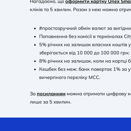
Нагадаємо, що
оформити картку Unex Sma
кліків та 5 хвилин. Разом з нею можна отри
#простозручний обмін валют за вигідни
Поповнення без комісії в терміналах Cit
5% річних на залишок власних коштів у 
зберігається від 10 000 до 100 000 грн;
8% річних на залишок, коли на картці б
Кешбек без меж: банк повертає 1% за у
вичерпного переліку MCC.
За
посиланням
можна отримати цифрову ка
лише за 5 хвилин.