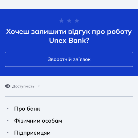
Хочеш залишити відгук про роботу
Unex Bank?
Зворотній звʼязок
Доступність
Про банк
Про Unex Bank
A A
A A
Фізичним особам
A A
Контакти
Кредити
Підприємцям
Звичайний
Середній
Великий