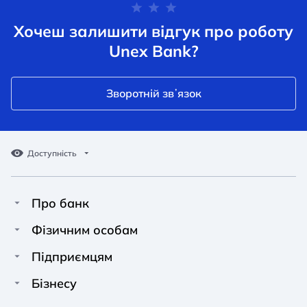
Хочеш залишити відгук про роботу
Unex Bank?
Зворотній звʼязок
Доступність
Про банк
Про Unex Bank
A A
A A
Фізичним особам
A A
Контакти
Кредити
Підприємцям
Звичайний
Середній
Великий
Прес-центр
Картки
Фінансування
Бізнесу
Вакансії
Депозити
Депозити
Фінансування