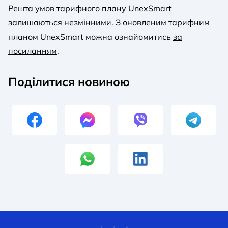
Решта умов тарифного плану UnexSmart
залишаються незмінними. З оновленим тарифним
планом UnexSmart можна ознайомитись
за
посиланням
.
Поділитися новиною