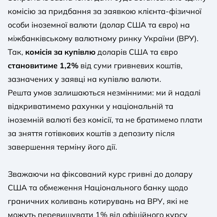
комісію за придбання за заявкою клієнта-фізичної
особи іноземної валюти (долар США та євро) на
міжбанківському валютному ринку України (ВРУ).
Так,
комісія за купівлю
доларів США та євро
становитиме 1,2%
від суми гривневих коштів,
зазначених у заявці на купівлю валюти.
Решта умов залишаються незмінними: ми й надалі
відкриватимемо рахунки у національній та
іноземній валюті без комісії, та не братимемо плати
за зняття готівкових коштів з депозиту після
завершення терміну його дії.
Зважаючи на фіксований курс гривні до долару
США та обмеження Національного банку щодо
граничних коливань котирувань на ВРУ, які не
можуть перевищувати 1% від офіційного курсу