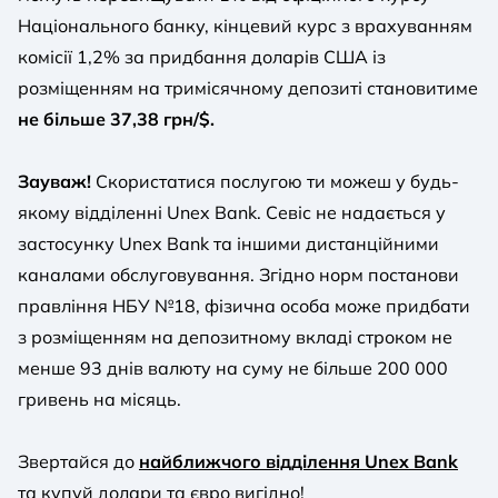
Національного банку, кінцевий курс з врахуванням
комісії 1,2% за придбання доларів США із
розміщенням на тримісячному депозиті становитиме
не більше 37,38 грн/$.
Зауваж!
Скористатися послугою ти можеш у будь-
якому відділенні Unex Bank. Севіс не надається у
застосунку Unex Bank та іншими дистанційними
каналами обслуговування. Згідно норм постанови
правління НБУ №18, фізична особа може придбати
з розміщенням на депозитному вкладі строком не
менше 93 днів валюту на суму не більше 200 000
гривень на місяць.
Звертайся до
найближчого відділення Unex Bank
та купуй долари та євро вигідно!