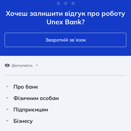
Хочеш залишити відгук про роботу
Unex Bank?
Зворотній звʼязок
Доступність
Про банк
Про Unex Bank
A A
A A
Фізичним особам
A A
Контакти
Кредити
Підприємцям
Звичайний
Середній
Великий
Прес-центр
Картки
Фінансування
Бізнесу
Вакансії
Депозити
Депозити
Фінансування