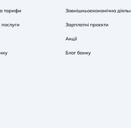
та тарифи
Зовнішньоекономічна діяльн
 послуги
Зарплатні проєкти
Акції
нку
Блог банку