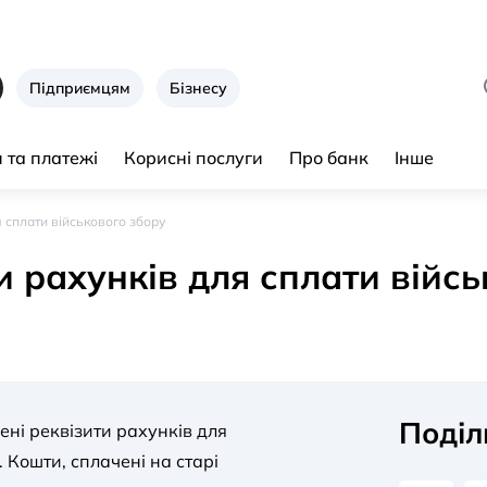
Підприємцям
Бізнесу
 та платежі
Корисні послуги
Про банк
Інше
 сплати військового збору
 рахунків для сплати війсь
Поділ
ені реквізити рахунків для
 Кошти, сплачені на старі