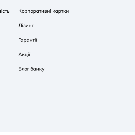
ість
Корпоративні картки
Звичайна
Чорно-Біла
Протанопія
Лізинг
Гарантії
Акції
Блог банку