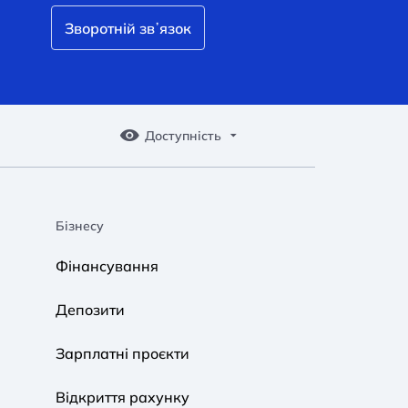
Зворотній звʼязок
Доступність
Бізнесу
A A
A A
A A
Фінансування
Звичайний
Середній
Великий
Депозити
A A
A A
A A
Зарплатні проєкти
Звичайний
Середній
Великий
Відкриття рахунку