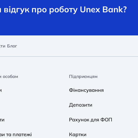
відгук про роботу Unex Bank?
кти
Блог
м особам
Підприємцям
и
Фінансування
Депозити
ти
Рахунок для ФОП
и та платежі
Картки