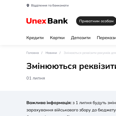
Відділення та банкомати
Приватним особам
Кредити
Картки
Депозити
Перекази
Головна
Новини
Змінюються реквізити рахунків для
Змінюються реквізити
01 липня
Важлива інформація:
з 1 липня будуть змін
зарахування військового збору до бюджету.