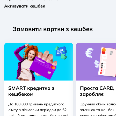
Активувати кешбек
Замовити картки з кешбек
SMART кредитка з
Проста CARD,
кешбеком
заробляє
До 100 000 гривень кредитного
Зручний обмін валют
ліміту з пільговим періодом до 62
залишок та кешбек 
днів. А на додачу - кешбек на усі
покупки - оформлю