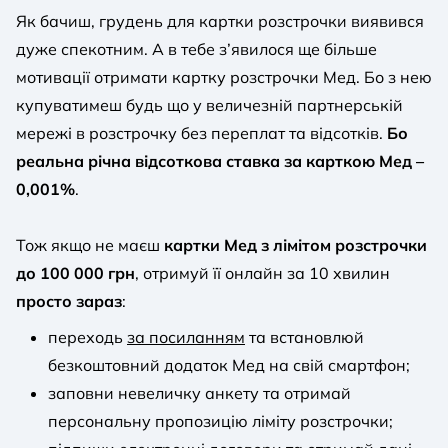
Як бачиш, грудень для картки розстрочки виявився
дуже спекотним. А в тебе з’явилося ще більше
мотивації отримати картку розстрочки Мед. Бо з нею
купуватимеш будь що у величезній партнерській
мережі в розстрочку без переплат та відсотків.
Бо
реальна річна відсоткова ставка за карткою Мед –
0,001%
.
Тож якщо не маєш
картки Мед з лімітом розстрочки
до 100 000 грн
, отримуй її онлайн за 10 хвилин
просто зараз
:
переходь
за посиланням
та встановлюй
безкоштовний додаток Мед на свій смартфон;
заповни невеличку анкету та отримай
персональну пропозицію ліміту розстрочки;