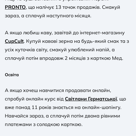
PRONTO
, що налічує 13 точок продажів. Смакуй
зараз, а сплачуй наступного місяця.
А якщо любиш каву, завітай до інтернет-магазину
CupCult
. Купуй кавові зерна на будь-який смак та з
усіх куточків світу, смакуй улюблений напій, а
сплачуй потім впродовж 2 місяців з карткою Мед.
Освіта
А якщо хочеш навчитися продавати онлайн,
спробуй онлайн курс від
Світлани Герматської
, що
вже понад 11 років знається на онлайн-шопінгу.
Навчайся зараз, а сплачуй потім двома рівними
платежами з солодкою карткою.