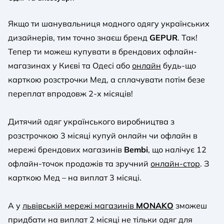
Якщо ти шанувальниця модного одягу українських
дизайнерів, тим точно знаєш бренд
GEPUR
. Так!
Тепер ти можеш купувати в брендових офлайн-
магазинах у Києві та Одесі або
онлайн
будь-що
карткою розстрочки Мед, а сплачувати потім безе
переплат впродовж 2-х місяців!
Дитячий одяг українського виробництва з
розстрочкою 3 місяці купуй онлайн чи офлайн в
мережі брендових магазинів
Bembi
, що налічує 12
офлайн-точок продажів та зручний
онлайн-стор
. З
карткою Мед – на виплат 3 місяці.
А у
львівській мережі магазинів
MONAKO
зможеш
придбати на виплат 2 місяці не тільки одяг для