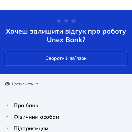
Хочеш залишити відгук про роботу
Unex Bank?
Зворотній звʼязок
Доступність
Про банк
Про Unex Bank
A A
A A
Фізичним особам
A A
Контакти
Кредити
Підприємцям
Звичайний
Середній
Великий