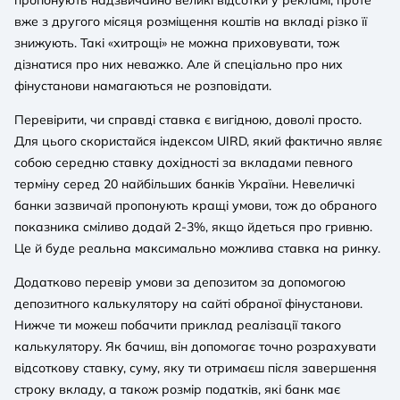
вже з другого місяця розміщення коштів на вкладі різко її
знижують. Такі «хитрощі» не можна приховувати, тож
дізнатися про них неважко. Але й спеціально про них
фінустанови намагаються не розповідати.
Перевірити, чи справді ставка є вигідною, доволі просто.
Для цього скористайся індексом UIRD, який фактично являє
собою середню ставку дохідності за вкладами певного
терміну серед 20 найбільших банків України. Невеличкі
банки зазвичай пропонують кращі умови, тож до обраного
показника сміливо додай 2-3%, якщо йдеться про гривню.
Це й буде реальна максимально можлива ставка на ринку.
Додатково перевір умови за депозитом за допомогою
депозитного калькулятору на сайті обраної фінустанови.
Нижче ти можеш побачити приклад реалізації такого
калькулятору. Як бачиш, він допомогає точно розрахувати
відсоткову ставку, суму, яку ти отримаєш після завершення
строку вкладу, а також розмір податків, які банк має