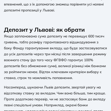
впевнений, що з їх допомогою зможеш порівняти усі наявні
депозитні пропозиції у Львові.
Депозит у Львові: як обрати
Якщо запланована сума депозиту не перевищує 600 тисяч
гривень, тобто розміру гарантованого відшкодування з
боку Фонду гарантування вкладу, що буде застосовуватися
до усіх депозитів через три місяці після завершення режиму
воєнного стану (до того часу ФГВФО гарантує 100%
депозитів без обмеження суми), великої різниці між банками
за рейтингом немає. Відтак ключовим критерієм вибору є
ставка, строк та можливість поповнення.
Насамперед, шукаючи Львів депозити, звертай увагу на
відсоткову ставку за вкладом. Чим вона більша, тим краще.
Проте додатково перевір, чи не застосовує банк до вкладу
певні спеціальні умови. Наприклад, окремі банки
пропонують надзвичайно великі відсотки у рекламі, проте