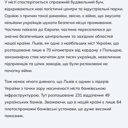
У місті спостерігається справжній будівельний бум,
відкриваються нові логістичні центри та індустріальні парки.
Однією з причин такої динаміки, звісно, є війна, що змусила
мільйони українців шукати безпечні місця проживання.
Частина поїхала до Європи, частина переселилася до
значно безпечніших центральних та західних областей
нашої країни. Львів, як одне з найбільших міст України, що
розташоване лише в 70 кілометрах від кордону з Польщею,
закономірно став магнітом для тисяч українців, невеличких
підприємців та цілих заводів, що були релоковані на
початку війни.
Тож немає нічого дивного, що Львів є одним з лідерів
України з точки зору насиченості міста банківською
інфраструктурою. Тут розташоване 231 відділення 49
українських банків. Зважаючи, що в нашій країні є лише 64
платоспроможні банківські установи, це дуже високий
показник.