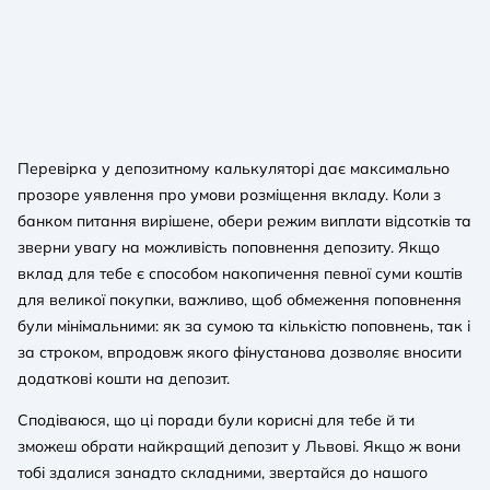
Перевірка у депозитному калькуляторі дає максимально
прозоре уявлення про умови розміщення вкладу. Коли з
банком питання вирішене, обери режим виплати відсотків та
зверни увагу на можливість поповнення депозиту. Якщо
вклад для тебе є способом накопичення певної суми коштів
для великої покупки, важливо, щоб обмеження поповнення
були мінімальними: як за сумою та кількістю поповнень, так і
за строком, впродовж якого фінустанова дозволяє вносити
додаткові кошти на депозит.
Сподіваюся, що ці поради були корисні для тебе й ти
зможеш обрати найкращий депозит у Львові. Якщо ж вони
тобі здалися занадто складними, звертайся до нашого