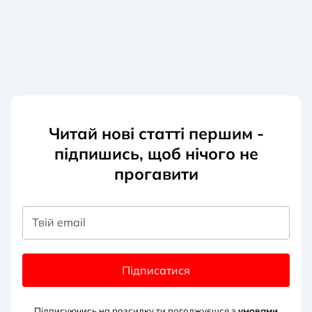
Читай нові статті першим -
підпишись, щоб нічого не
прогавити
Твій email
Підписатися
Підписуючись на розсилку ти погоджуєшся з
умовами