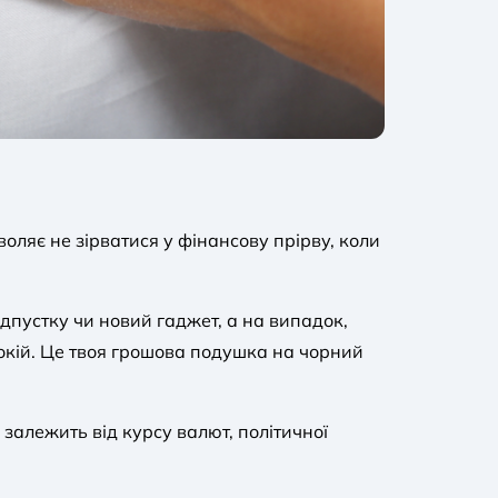
воляє не зірватися у фінансову прірву, коли
дпустку чи новий гаджет, а на випадок,
покій. Це твоя грошова подушка на чорний
залежить від курсу валют, політичної