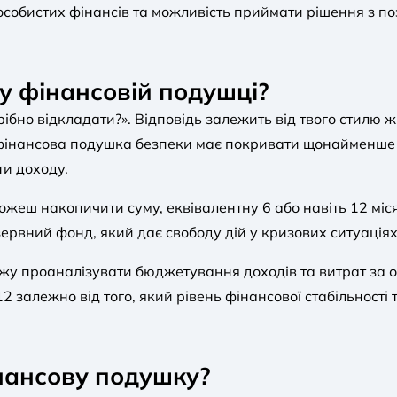
обистих фінансів та можливість приймати рішення з пози
 у фінансовій подушці?
ібно відкладати?». Відповідь залежить від твого стилю ж
 фінансова подушка безпеки має покривати щонайменше 3
ти доходу.
жеш накопичити суму, еквівалентну 6 або навіть 12 міс
рвний фонд, який дає свободу дій у кризових ситуаціях
жу проаналізувати бюджетування доходів та витрат за ос
12 залежно від того, який рівень фінансової стабільності 
нансову подушку?