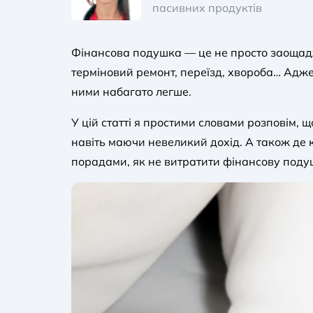
пасивних продуктів
Фінансова подушка — це не просто заощадж
терміновий ремонт, переїзд, хвороба… Адже
ними набагато легше.
У цій статті я простими словами розповім,
навіть маючи невеликий дохід. А також де 
порадами, як не витратити фінансову подуш