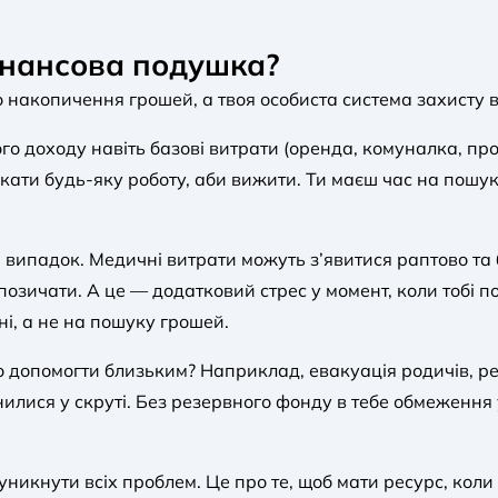
фінансова подушка?
 накопичення грошей, а твоя особиста система захисту 
го доходу навіть базові витрати (оренда, комуналка, про
ати будь-яку роботу, аби вижити. Ти маєш час на пошук
ипадок. Медичні витрати можуть з’явитися раптово та 
зичати. А це — додатковий стрес у момент, коли тобі по
і, а не на пошуку грошей.
во допомогти близьким? Наприклад, евакуація родичів, р
инилися у скруті. Без резервного фонду в тебе обмеження
 уникнути всіх проблем. Це про те, щоб мати ресурс, ко