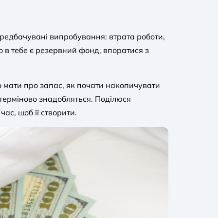
ередбачувані випробування: втрата роботи,
 в тебе є резервний фонд, впоратися з
о мати про запас, як почати накопичувати
 терміново знадобляться. Поділюся
с, щоб її створити.