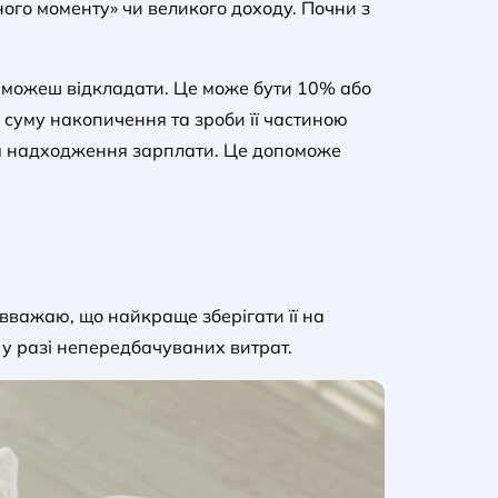
ного моменту» чи великого доходу. Почни з
о можеш відкладати. Це може бути 10% або
у суму накопичення та зроби її частиною
ля надходження зарплати. Це допоможе
вважаю, що найкраще зберігати її на
у разі непередбачуваних витрат.