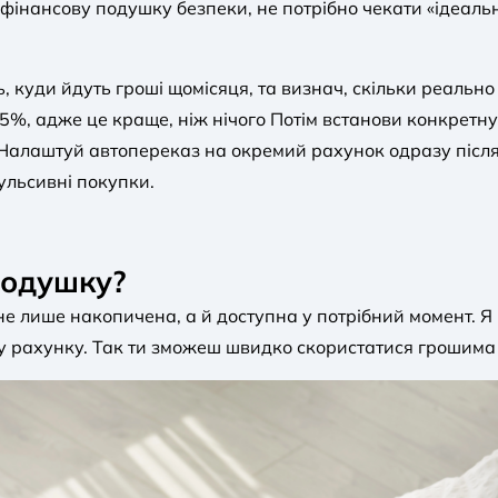
 фінансову подушку безпеки, не потрібно чекати «ідеаль
, куди йдуть гроші щомісяця, та визнач, скільки реальн
ть 5%, адже це краще, ніж нічого Потім встанови конкретн
 Налаштуй автопереказ на окремий рахунок одразу піс
ульсивні покупки.
подушку?
 лише накопичена, а й доступна у потрібний момент. Я 
 рахунку. Так ти зможеш швидко скористатися грошима 