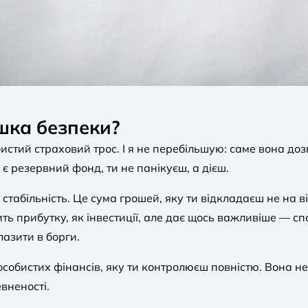
шка безпеки?
истий страховий трос. І я не перебільшую: саме вона доз
є резервний фонд, ти не панікуєш, а дієш.
табільність. Це сума грошей, яку ти відкладаєш не на ві
ить прибутку, як інвестиції, але дає щось важливіше — с
лазити в борги.
обистих фінансів, яку ти контролюєш повністю. Вона не 
вненості.