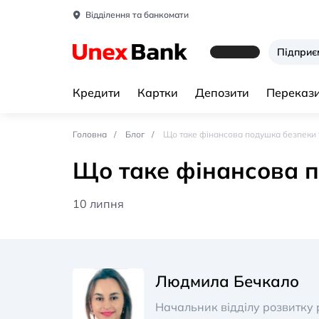
Відділення та банкомати
Підпри
Кредити
Картки
Депозити
Перекази
Головна
Блог
Що таке фінансова подушка безпеки та
Що таке фінансова по
10 липня
Людмила Бечкало
Начальник відділу розвитку