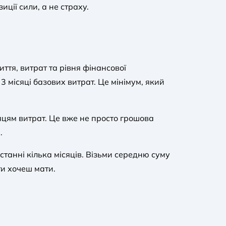
ції сили, а не страху.
иття, витрат та рівня фінансової
 місяці базових витрат. Це мінімум, який
яцям витрат. Це вже не просто грошова
.
танні кілька місяців. Візьми середню суму
ти хочеш мати.