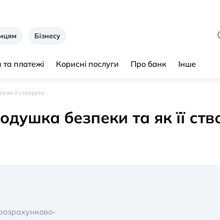
ємцям
Бізнесу
 та платежі
Корисні послуги
Про банк
Інше
 як її створити
душка безпеки та як її ств
 розрахунково-