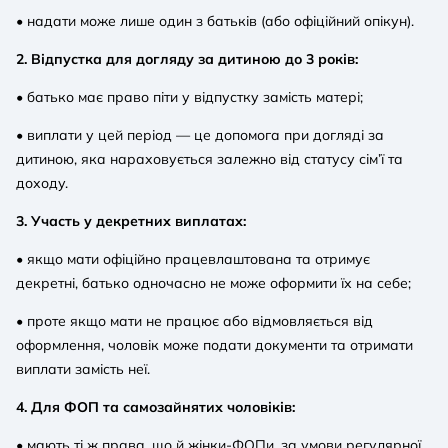
• надати може лише один з батьків (або офіційний опікун).
2. Відпустка для догляду за дитиною до 3 років:
• батько має право піти у відпустку замість матері;
• виплати у цей період — це допомога при догляді за
дитиною, яка нараховується залежно від статусу сім’ї та
доходу.
3. Участь у декретних виплатах:
• якщо мати офіційно працевлаштована та отримує
декретні, батько одночасно не може оформити їх на себе;
• проте якщо мати не працює або відмовляється від
оформлення, чоловік може подати документи та отримати
виплати замість неї.
4. Для ФОП та самозайнятих чоловіків:
• мають ті ж права, що й жінки-ФОПи, за умови регулярної