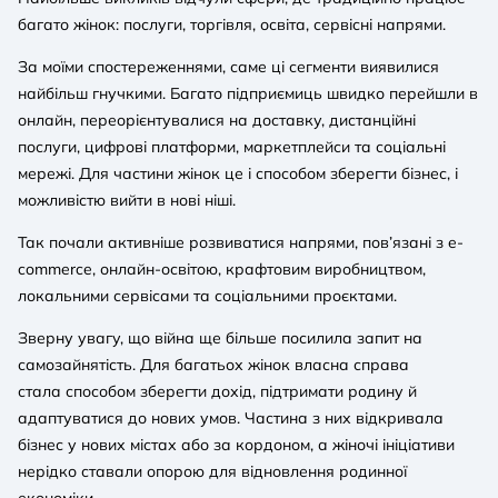
багато жінок: послуги, торгівля, освіта, сервісні напрями.
За моїми спостереженнями, саме ці сегменти виявилися
найбільш гнучкими. Багато підприємиць швидко перейшли в
онлайн, переорієнтувалися на доставку, дистанційні
послуги, цифрові платформи, маркетплейси та соціальні
мережі. Для частини жінок це і способом зберегти бізнес, і
можливістю вийти в нові ніші.
Так почали активніше розвиватися напрями, пов’язані з e-
commerce, онлайн-освітою, крафтовим виробництвом,
локальними сервісами та соціальними проєктами.
Зверну увагу, що війна ще більше посилила запит на
самозайнятість. Для багатьох жінок власна справа
стала способом зберегти дохід, підтримати родину й
адаптуватися до нових умов. Частина з них відкривала
бізнес у нових містах або за кордоном, а жіночі ініціативи
нерідко ставали опорою для відновлення родинної
економіки.