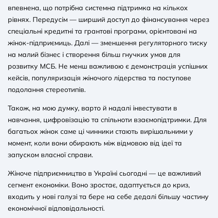
впевнена, що потрібна системна підтримка на кількох
рівнях. Передусім — ширший доступ до фінансування через
спеціальні кредитні та грантові програми, орієнтовані на
жінок-підприємиць. Далі — зменшення регуляторного тиску
на малий бізнес і створення більш гнучких умов для
розвитку МСБ. Не менш важливою є демонстрація успішних
кейсів, популяризація жіночого лідерства та поступове
подолання стереотипів.
Також, на мою думку, варто й надалі інвестувати в
навчання, цифровізацію та спільноти взаємопідтримки. Для
багатьох жінок саме ці чинники стають вирішальними у
момент, коли вони обирають між відмовою від ідеї та
запуском власної справи.
Жіноче підприємництво в Україні сьогодні — це важливий
сегмент економіки. Воно зростає, адаптується до криз,
входить у нові галузі та бере на себе дедалі більшу частину
економічної відповідальності.