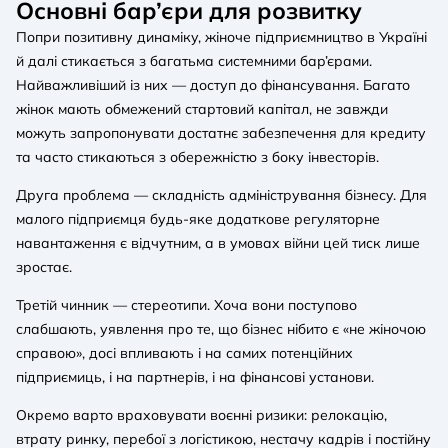
Основні бар’єри для розвитку
Попри позитивну динаміку, жіноче підприємництво в Україні
й далі стикається з багатьма системними бар’єрами.
Найважливіший із них — доступ до фінансування. Багато
жінок мають обмежений стартовий капітал, не завжди
можуть запропонувати достатнє забезпечення для кредиту
та часто стикаються з обережністю з боку інвесторів.
Друга проблема — складність адміністрування бізнесу. Для
малого підприємця будь-яке додаткове регуляторне
навантаження є відчутним, а в умовах війни цей тиск лише
зростає.
Третій чинник — стереотипи. Хоча вони поступово
слабшають, уявлення про те, що бізнес нібито є «не жіночою
справою», досі впливають і на самих потенційних
підприємиць, і на партнерів, і на фінансові установи.
Окремо варто враховувати воєнні ризики: релокацію,
втрату ринку, перебої з логістикою, нестачу кадрів і постійну