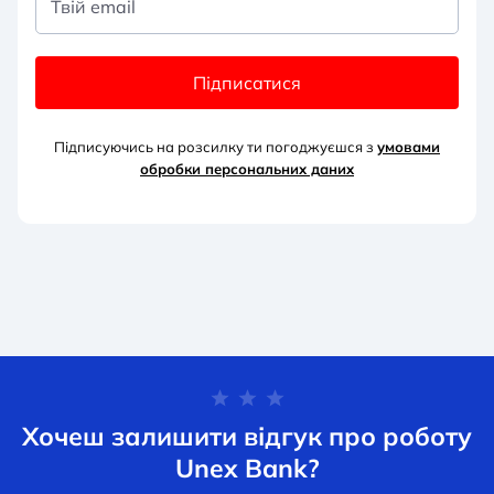
Твій email
Підписатися
Підписуючись на розсилку ти погоджуєшся з
умовами
обробки персональних д
аних
Хочеш залишити відгук про роботу
Unex Bank?