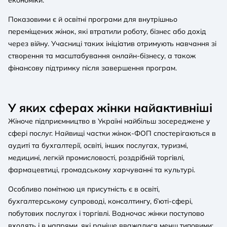
Показовими є й освітні програми для внутрішньо
переміщених жінок, які втратили роботу, бізнес або дохід
через війну. Учасниці таких ініціатив отримують навчання зі
створення та масштабування онлайн-бізнесу, а також
фінансову підтримку після завершення програм.
У яких сферах жінки найактивніші
Жіноче підприємництво в Україні найбільш зосереджене у
сфері послуг. Найвищі частки жінок-ФОП спостерігаються в
аудиті та бухгалтерії, освіті, інших послугах, туризмі,
медицині, легкій промисловості, роздрібній торгівлі,
фармацевтиці, громадському харчуванні та культурі.
Особливо помітною ця присутність є в освіті,
бухгалтерському супроводі, консалтингу, б’юті-сфері,
побутових послугах і торгівлі. Водночас жінки поступово
входять і в напрями, які раніше вважалися менш типовими: