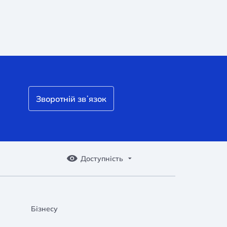
Зворотній звʼязок
Доступність
Бізнесу
A A
A A
A A