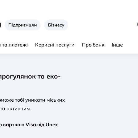
Підприємцям
Бізнесу
 та платежі
Корисні послуги
Про банк
Інше
прогулянок та еко-
оможе тобі уникати міських
 та активним.
 карткою Visa від Unex