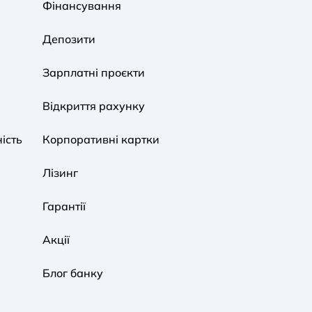
Фінансування
Звичайний
Середній
Великий
Депозити
A A
A A
A A
Зарплатні проєкти
Звичайний
Середній
Великий
Відкриття рахунку
ість
Корпоративні картки
Звичайна
Чорно-Біла
Протанопія
Лізинг
Гарантії
Акції
Блог банку