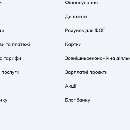
и
Фінансування
Депозити
ти
Рахунок для ФОП
и та платежі
Картки
та тарифи
Зовнішньоекономічна діяльн
 послуги
Зарплатні проєкти
Акції
нку
Блог банку