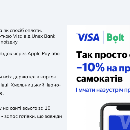
a як спосіб оплати.
ткою Visa від Unex Bank
поїздку
їздок через Apple Pay або
я всіх держателів карток
нівці, Хмельницький, Івано-
е.
на сайті всього за 10
- запас готівки, що завжди