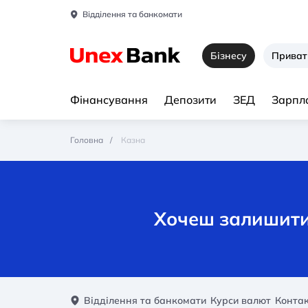
Відділення та банкомати
Бізнесу
Приват
Фінансування
Депозити
ЗЕД
Зарпла
Головна
Казна
Хочеш залишити 
Відділення та банкомати
Курси валют
Конта