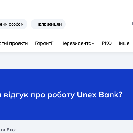
ним особам
Підприємцям
тні проєкти
Гарантії
Нерезидентам
РКО
Інше
відгук про роботу Unex Bank?
кти
Блог