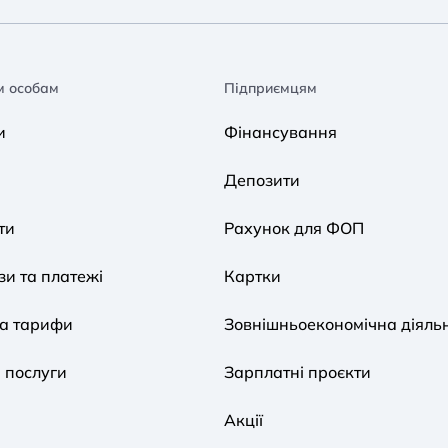
м особам
Підприємцям
и
Фінансування
Депозити
ти
Рахунок для ФОП
и та платежі
Картки
та тарифи
Зовнішньоекономічна діяльн
 послуги
Зарплатні проєкти
Акції