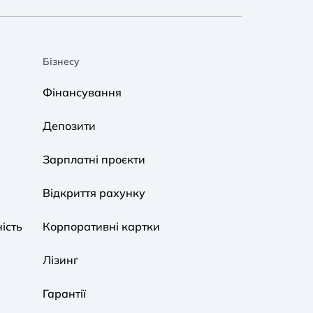
Бізнесу
A A
A A
A A
Фінансування
Звичайний
Середній
Великий
Депозити
A A
A A
A A
Зарплатні проєкти
Звичайний
Середній
Великий
Відкриття рахунку
ість
Корпоративні картки
Звичайна
Чорно-Біла
Протанопія
Лізинг
Гарантії