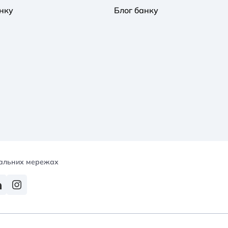
нку
Блог банку
іальних мережах