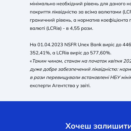
мінімально необхідний рівень для даного н
покриття ліквідністю за всіма валютами (LC
граничний рівень, а норматив коефіцієнта п
валюті (LCRів) - в 4,55 рази.
На 01.04.2023 NSFR Unex Bank виріс до 44
352,41%, а LCRів виріс до 577,60%.
«
Таким чином, станом на початок квітня 2
дуже добре забезпечений ліквідністю: норм
в рази перевищували встановлені НБУ міні
експерти Агентства у звіті.
Хочеш залишити 