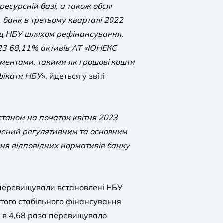
ресурсній базі, а також обсяг
 банк в третьому кварталі 2022
від НБУ шляхом рефінансування.
023 68,11% активів АТ «ЮНЕКС
ументами, такими як грошові кошти
ифікати НБУ
», йдеться у звіті
станом на початок квітня 2023
ений регулятивним та основним
ня відповідних нормативів банку
о перевищували встановлені НБУ
стого стабільного фінансування
о в 4,68 раза перевищувало