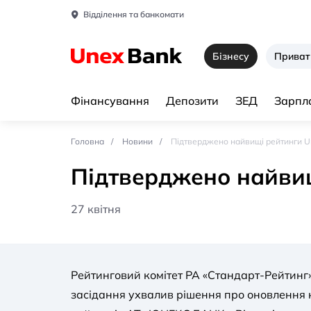
Відділення та банкомати
Бізнесу
Приват
Фінансування
Депозити
ЗЕД
Зарпла
Головна
Новини
Підтверджено найвищі рейтинги U
Підтверджено найвищ
27 квітня
Рейтинговий комітет РА «Стандарт-Рейтинг»
засідання ухвалив рішення про оновлення 