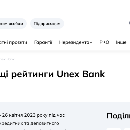
ним особам
Підприємцям
тні проєкти
Гарантії
Нерезидентам
РКО
Інше
nex Bank
і рейтинги Unex Bank
Поділ
 26 квітня 2023 року під час
кредитних та депозитного