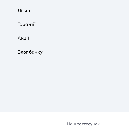
Звичайна
Чорно-Біла
Протанопія
Лізинг
Гарантії
Акції
Блог банку
Наш застосунок