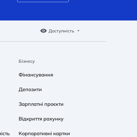
Доступність
Бізнесу
A A
A A
A A
Фінансування
Звичайний
Середній
Великий
Депозити
A A
A A
A A
Зарплатні проєкти
Звичайний
Середній
Великий
Відкриття рахунку
ість
Корпоративні картки