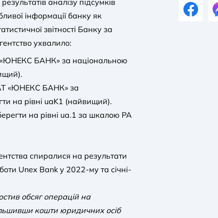
результатів аналізу підсумків
бливої інформації банку як
атистичної звітності Банку за
агентство ухвалило:
Т «ЮНЕКС БАНК» за національною
ищий).
 АТ «ЮНЕКС БАНК» за
ти на рівні uaK1 (найвищий).
регти на рівні ua.1 за шкалою РА
ентства спиралися на результати
оботи Unex Bank у 2022-му та січні-
стив обсяг операцій на
більшивши кошти юридичних осіб