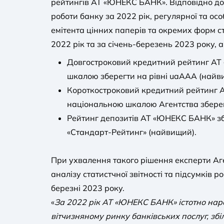
рейтингів АТ «ЮНЕКС БАНК». Відповідно до 
роботи банку за 2022 рік, регулярної та осо
емітента цінних паперів та окремих форм ст
2022 рік та за січень-березень 2023 року, 
Довгостроковий кредитний рейтинг А
шкалою зберегти на рівні uaAAА (найв
Короткостроковий кредитний рейтинг
національною шкалою Агентства зберег
Рейтинг депозитів АТ «ЮНЕКС БАНК» збе
«Стандарт-Рейтинг» (найвищий).
При ухвалення такого рішення експерти Аг
аналізу статистчної звітності та підсумків р
березні 2023 року.
«
За 2022 рік АТ «ЮНЕКС БАНК» істотно наро
вітчизняному ринку банківських послуг, з