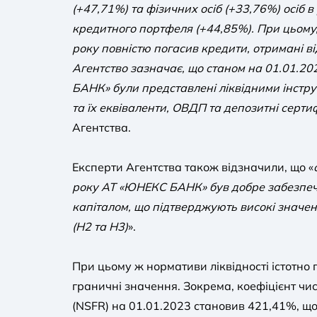
(+47,71%) та фізичних осіб (+33,76%) осіб в 
кредитного портфеля (+44,85%). При цьому,
року повністю погасив кредити, отримані 
Агентство зазначає, що станом на 01.01.2
БАНК» були представлені ліквідними інстр
та їх еквіваленти, ОВДП та депозитні серт
Агентства.
Експерти Агентства також відзначили, що «
року АТ «ЮНЕКС БАНК» був добре забезпеч
капіталом, що підтверджують високі значен
(Н2 та Н3)
».
При цьому ж нормативи ліквідності істотн
граничні значення. Зокрема, коефіцієнт чи
(NSFR) на 01.01.2023 становив 421,41%, щ