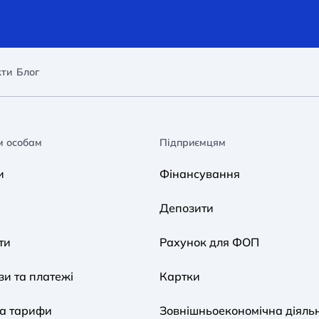
кти
Блог
м особам
Підприємцям
и
Фінансування
Депозити
ти
Рахунок для ФОП
и та платежі
Картки
та тарифи
Зовнішньоекономічна діяльн