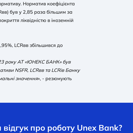
ормативу. Норматив коефіцієнта
Rвв) був у 2,85 раза більшим за
окриття ліквідністю в іноземній
6,95%, LCRвв збільшився до
023 року АТ «ЮНЕКС БАНК» був
ативи NSFR, LCRвв та LCRів Банку
мальні значення
», - резюмують
відгук про роботу Unex Bank?