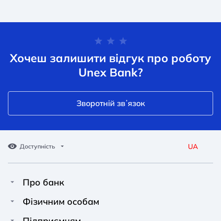
Хочеш залишити відгук про роботу
Unex Bank?
Зворотній звʼязок
UA
Доступність
Про банк
Про Unex Bank
A A
A A
Фізичним особам
A A
Контакти
Кредити
Підприємцям
Звичайний
Середній
Великий