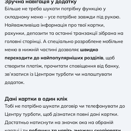
Зручна навігація у додатку
Більше не треба шукати потрібну функцію у
складному меню – усе потрібне завжди під рукою.
Найважливіша інформація про твої картки,
рахунки, депозити та останні транзакції зібрана на
головні сторінці. А спеціально розроблене мобільне
меню в нижній частині дозволяє
швидко
переходити до найпопулярніших розділів
, щоб
створити платіж, прочитати сповіщення від банку,
зв’язатися із Центром турботи чи налаштувати
додаток.
Дані картки в один клік
Тобі не потрібно шукати договір чи телефонувати до
Центру турботи, щоб дізнатися повні дані картки.
Достатньо натиснути на значок ока на обраній
картці і ти
побачиш та навіть зможеш скопіювати