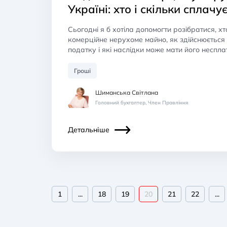
Україні: хто і скільки сплачу
Сьогодні я б хотіла допомогти розібратися, х
комерційне нерухоме майно, як здійснюється
податку і які наслідки може мати його неспла
Гроші
Шиманська Світлана
Головний бухгалтер, Член Правління
Детальніше
1
...
18
19
20
21
22
...