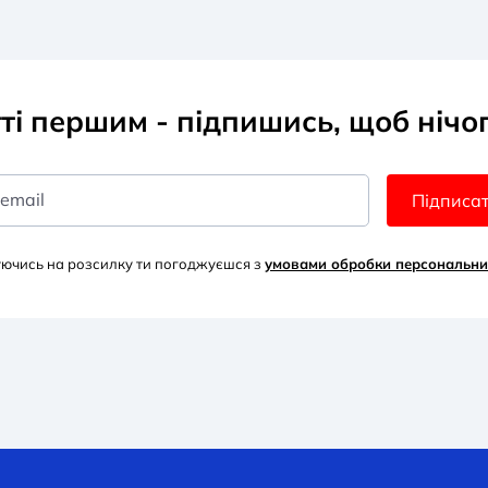
тті першим - підпишись, щоб нічо
 email
Підписа
уючись на розсилку ти погоджуєшся з
умовами обробки персональни