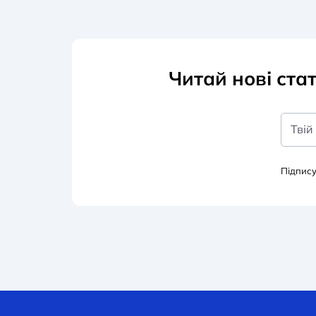
Читай нові ста
Твій
Підпис