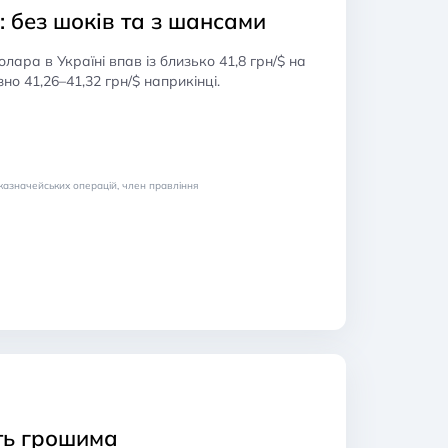
: без шоків та з шансами
олара в Україні впав із близько 41,8 грн/$ на
но 41,26–41,32 грн/$ наприкінці.
азначейських операцій, член правління
ть грошима