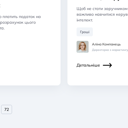
є
Щоб не стати заручником 
важливо навчитися керува
то платить податок на
інтелект.
 розрахунок цього
та.
Гроші
Аліна Компанець
Директорка з маркетингу
Детальніше
72