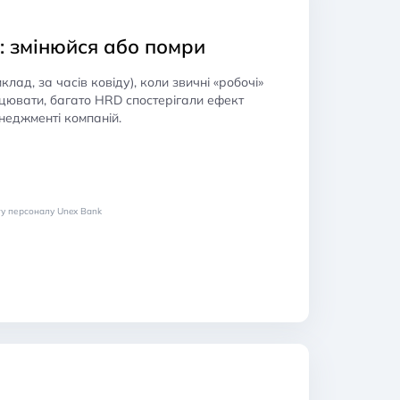
: змінюйся або помри
лад, за часів ковіду), коли звичні «робочі»
цювати, багато HRD спостерігали ефект
неджменті компаній.
у персоналу Unex Bank