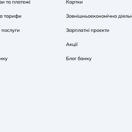
и та платежі
Картки
та тарифи
Зовнішньоекономічна діяльн
 послуги
Зарплатні проєкти
Акції
нку
Блог банку