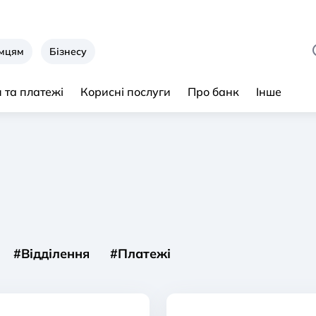
ємцям
Бізнесу
 та платежі
Корисні послуги
Про банк
Інше
#Відділення
#Платежі