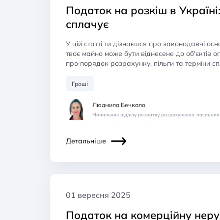
Податок на розкіш в Україні:
сплачує
У цій статті ти дізнаєшся про законодавчі осно
твоє майно може бути віднесене до об'єктів 
про порядок розрахунку, пільги та терміни сп
Гроші
Людмила Бечкало
Начальник відділу розвитку розрахунково-пасивних
Детальніше
01 вересня 2025
Податок на комерційну неру