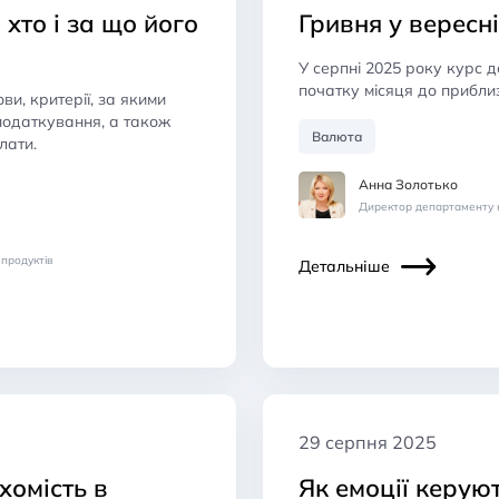
 хто і за що його
Гривня у вересні
У серпні 2025 року курс д
початку місяця до приблиз
ви, критерії, за якими
оподаткування, а також
Валюта
лати.
Анна Золотько
Директор департаменту к
 продуктів
Детальніше
29 серпня 2025
хомість в
Як емоції керую