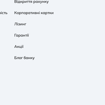
Відкриття рахунку
ість
Корпоративні картки
Звичайна
Чорно-Біла
Протанопія
Лізинг
Гарантії
Акції
Блог банку