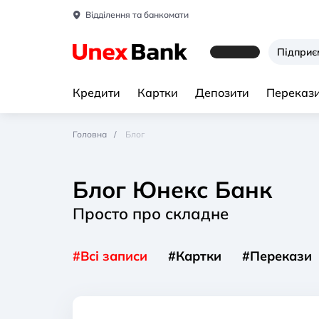
Відділення та банкомати
Підпри
Кредити
Картки
Депозити
Перекази
Головна
Блог
Блог Юнекс Банк
Просто про складне
#Всі записи
#Картки
#Перекази