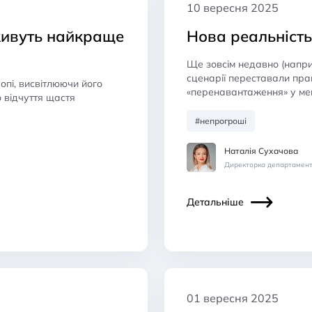
10 вересня 2025
живуть найкраще
Нова реальність
Ще зовсім недавно (наприк
сценарії переставали пра
опі, висвітлюючи його
«перенавантаження» у ме
о відчуття щастя
#непрогроші
Наталія Сухачова
Директорка департамент
Детальніше
01 вересня 2025