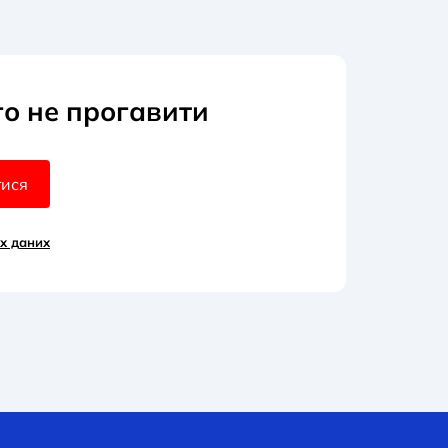
го не прогавити
тися
х д
аних