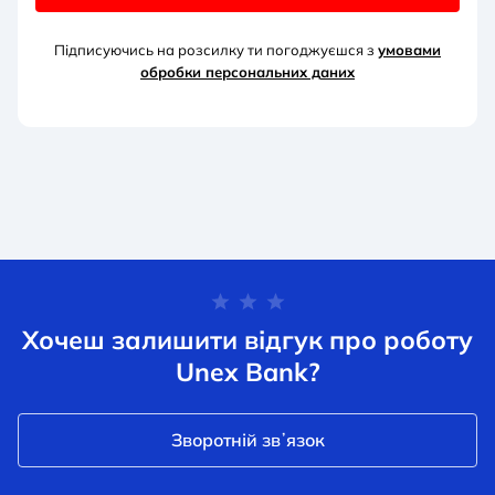
Підписуючись на розсилку ти погоджуєшся з
умовами
обробки персональних д
аних
Хочеш залишити відгук про роботу
Unex Bank?
Зворотній звʼязок