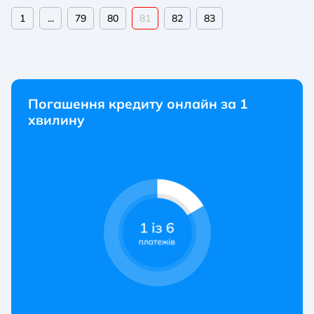
1
...
79
80
81
82
83
Погашення кредиту онлайн за 1
хвилину