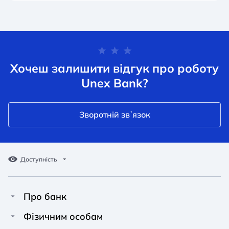
Хочеш залишити відгук про роботу
Unex Bank?
Зворотній звʼязок
Доступність
Про банк
Про Unex Bank
A A
A A
Фізичним особам
A A